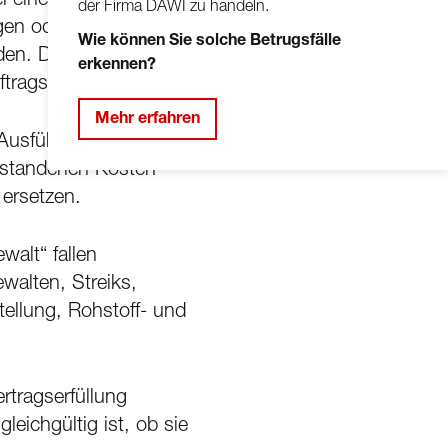
ei einer Verzögerung
der Firma DAWI zu handeln.
en oder einer
Wie können Sie solche Betrugsfälle
en. Dasselbe gilt bei
erkennen?
ftrags durch den AG.
Mehr erfahren
 Ausführung aufgrund
tstandenen Kosten
ersetzen.
alt“ fallen
walten, Streiks,
tellung, Rohstoff- und
rtragserfüllung
ichgültig ist, ob sie