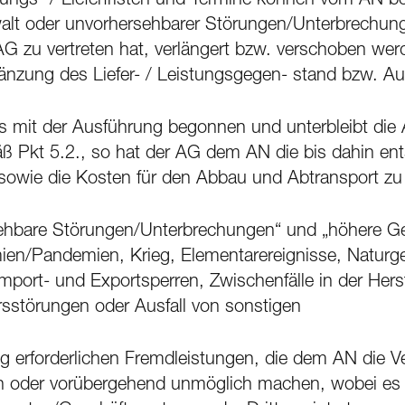
stungs- / Lieferfristen und Termine können vom AN b
alt oder unvorhersehbarer Störungen/Unterbrechung
AG zu vertreten hat, verlängert bzw. verschoben werd
änzung des Liefer- / Leistungsgegen- stand bzw. Au
ts mit der Ausführung begonnen und unterbleibt die
 Pkt 5.2., so hat der AG dem AN die bis dahin en
owie die Kosten für den Abbau und Abtransport zu 
ehbare Störungen/Unterbrechungen“ und „höhere Gew
ien/Pandemien, Krieg, Elementarereignisse, Naturge
Import- und Exportsperren, Zwischenfälle in der Hers
sstörungen oder Ausfall von sonstigen
ung erforderlichen Fremdleistungen, die dem AN die Ve
 oder vorübergehend unmöglich machen, wobei es gle