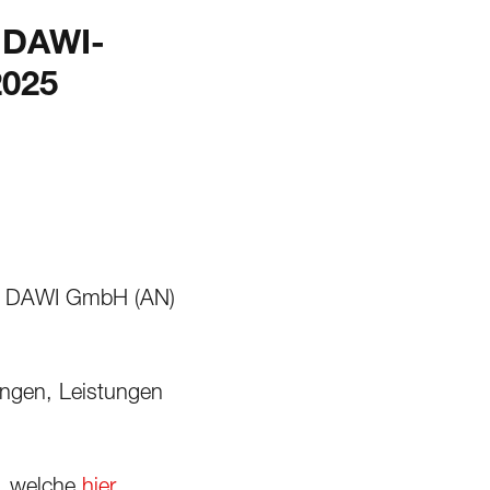
DAWI-
025
er DAWI GmbH (AN)
ungen, Leistungen
B, welche
hier