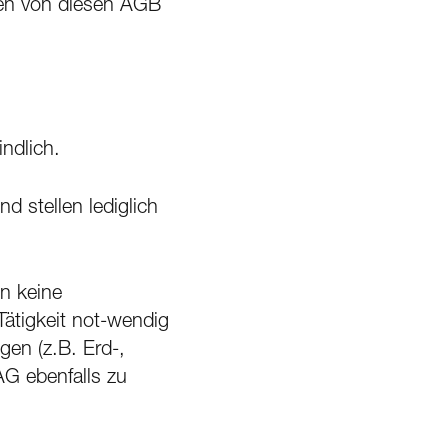
den von diesen AGB
ndlich.
 stellen lediglich
n keine
Tätigkeit not-wendig
en (z.B. Erd-,
AG ebenfalls zu