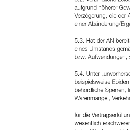
5.2. Verbindliche Lei
aufgrund höherer Gew
Verzögerung, die der 
einer Abänderung/Erg
5.3. Hat der AN berei
eines Umstands gemäß
bzw. Aufwendungen, s
5.4. Unter „unvorhers
beispielsweise Epidem
behördliche Sperren, 
Warenmangel, Verkehr
für die Vertragserfüll
wesentlich erschweren