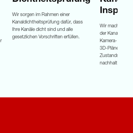
Inspekt
Wir sorgen im Rahmen einer
Kanaldichtheitsprüfung dafür, dass
Wir machen uns 
Ihre Kanäle dicht sind und alle
der Kanalisatio
gesetzlichen Vorschriften erfüllen.
r
Kamera- und Fa
3D-Pläne, ausfü
Zustandsbewer
nachhaltige Sa