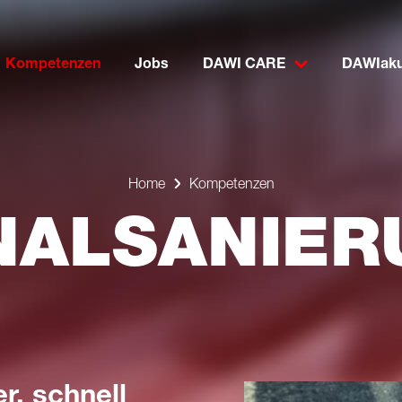
Kompetenzen
Jobs
DAWI CARE
DAWIaku
Home
Kompetenzen
AL­SANIE
r, schnell