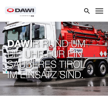
DAWI
R RUND UM
DIE UHR FÜR EIN
SAUBERES TIROL
IM EINSATZ SIND.