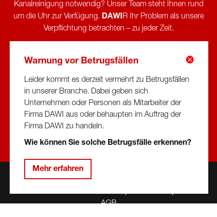
Kanalreinigung notwendig? Unser Team steht Ihnen rund
um die Uhr zur Verfügung.
DAWI
R Ihr Problem als unsere
Verpflichtung betrachten – zu jeder Zeit.
Büro-Öffnungszeiten:
Warnung vor Betrugsfällen
Montag–Donnerstag 07:00–17:00 Uhr
Freitag 07:00–15:00 Uhr
Leider kommt es derzeit vermehrt zu Betrugsfällen
in unserer Branche. Dabei geben sich
Unternehmen oder Personen als Mitarbeiter der
0800 24 00 00
Firma DAWI aus oder behaupten im Auftrag der
Firma DAWI zu handeln.
Wie können Sie solche Betrugsfälle erkennen?
Mehr erfahren
Kontakt
Datenschutz & Compliance
Impressum
AGB