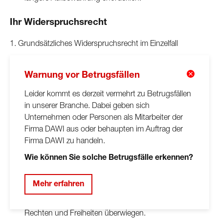
Ihr Widerspruchsrecht
1. Grundsätzliches Widerspruchsrecht im Einzelfall
Sie haben stets das Recht ohne Angabe von Gründen
Warnung vor Betrugsfällen
gegen die Verarbeitung Ihrer personenbezogenen Daten
Widerspruch einzulegen. Dies gilt dann, wenn die
Leider kommt es derzeit vermehrt zu Betrugsfällen
Datenverarbeitung im öffentlichen Interesse (das können z.
in unserer Branche. Dabei geben sich
B. wissenschaftliche oder historische Forschungszwecke
Unternehmen oder Personen als Mitarbeiter der
sein) oder auf Grundlage einer Interessenabwägung erfolgt.
Firma DAWI aus oder behaupten im Auftrag der
Firma DAWI zu handeln.
Wenn Sie widersprechen, werden wir Ihre Daten nicht
Wie können Sie solche Betrugsfälle erkennen?
weiterverarbeiten, es sei denn,
Mehr erfahren
Wir können zwingende schutzwürdige Gründe für die
Verarbeitung nachweisen, welche Ihren Interessen,
Rechten und Freiheiten überwiegen.