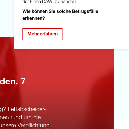
der Firma DAWI zu handeln.
Wie können Sie solche Betrugsfälle
erkennen?
Mehr erfahren
den. 7
g? Fettabscheider-
hnen rund um die
unsere Verpflichtung