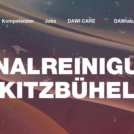
Kompetenzen
Jobs
DAWI CARE
DAWIaku
NALREINIG
KITZBÜHE