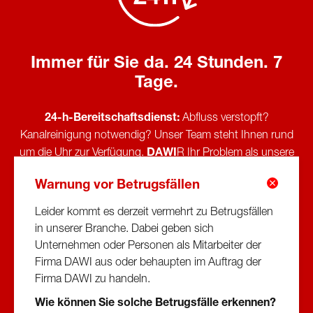
Immer für Sie da. 24 Stunden. 7
Tage.
24-h-Bereitschaftsdienst:
Abfluss verstopft?
Kanalreinigung notwendig? Unser Team steht Ihnen rund
um die Uhr zur Verfügung.
DAWI
R Ihr Problem als unsere
Verpflichtung betrachten – zu jeder Zeit.
Warnung vor Betrugsfällen
Büro-Öffnungszeiten:
Leider kommt es derzeit vermehrt zu Betrugsfällen
Montag–Donnerstag 07:00–17:00 Uhr
in unserer Branche. Dabei geben sich
Freitag 07:00–15:00 Uhr
Unternehmen oder Personen als Mitarbeiter der
Firma DAWI aus oder behaupten im Auftrag der
Firma DAWI zu handeln.
0800 24 00 00
Wie können Sie solche Betrugsfälle erkennen?