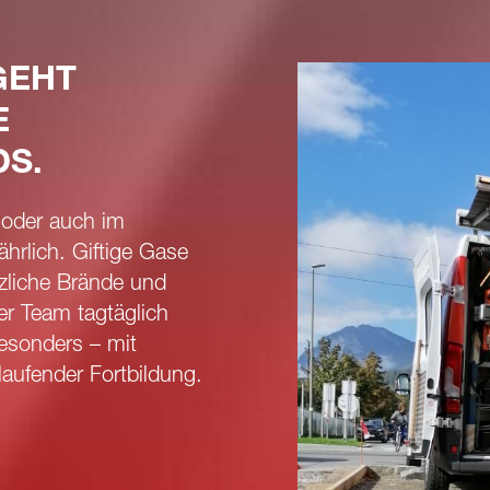
GEHT
E
DS.
 oder auch im
ährlich. Giftige Gase
zliche Brände und
er Team tagtäglich
esonders – mit
aufender Fortbildung.